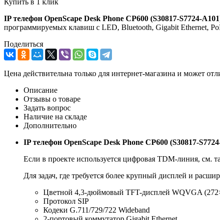
Купить в 1 клик
IP телефон OpenScape Desk Phone CP600 (S30817-S7724-A101
программируемых клавиш с LED, Bluetooth, Gigabit Ethernet, Po
Поделиться
Цена действительна только для интернет-магазина и может отл
Описание
Отзывы о товаре
Задать вопрос
Наличие на складе
Дополнительно
IP телефон OpenScape Desk Phone CP600 (S30817-S7724
Если в проекте используется цифровая TDM-линия, см. 
Для задач, где требуется более крупный дисплей и расш
Цветной 4,3-дюймовый TFT-дисплей WQVGA (272
Протокол SIP
Кодеки G.711/729/722 Wideband
2-портовый коммутатор Gigabit Ethernet