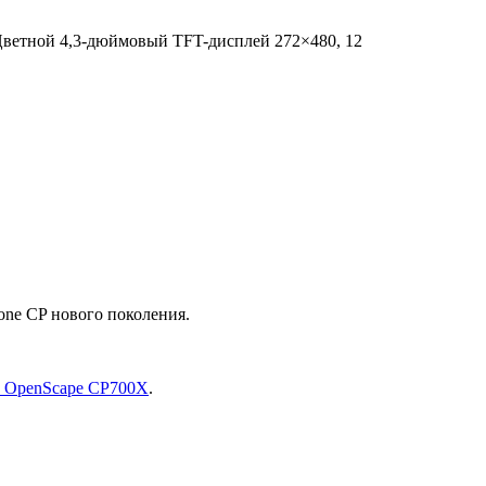
Цветной 4,3-дюймовый TFT-дисплей 272×480, 12
ne CP нового поколения.
ь OpenScape CP700X
.