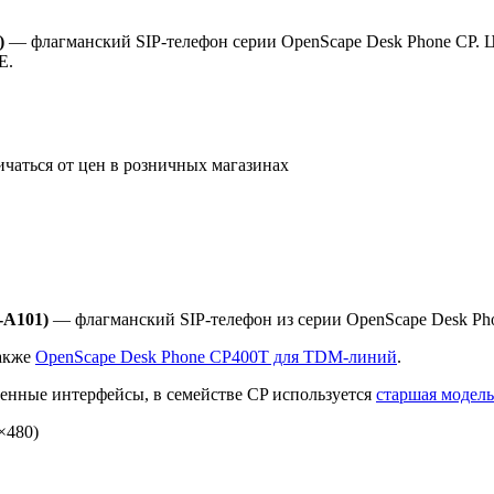
)
— флагманский SIP-телефон серии OpenScape Desk Phone CP. 
E.
ичаться от цен в розничных магазинах
-A101)
— флагманский SIP-телефон из серии OpenScape Desk Pho
также
OpenScape Desk Phone CP400T для TDM-линий
.
иренные интерфейсы, в семействе CP используется
старшая модел
×480)