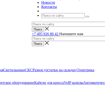
Новости
Контакты
+7 495 926 80 42
Напишите нам
ия
Светильники
СКС
Разное (остатки на складах)
Электрика
нтское оборудование
Кабели для кросса
VoIP шлюзы
Автоматичес