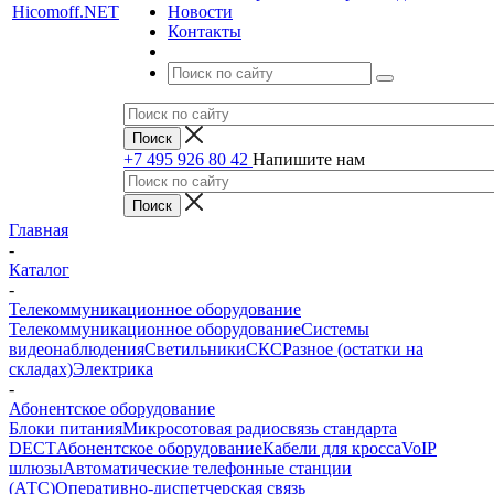
Новости
Контакты
+7 495 926 80 42
Напишите нам
Главная
-
Каталог
-
Телекоммуникационное оборудование
Телекоммуникационное оборудование
Системы
видеонаблюдения
Светильники
СКС
Разное (остатки на
складах)
Электрика
-
Абонентское оборудование
Блоки питания
Микросотовая радиосвязь стандарта
DECT
Абонентское оборудование
Кабели для кросса
VoIP
шлюзы
Автоматические телефонные станции
(АТС)
Оперативно-диспетчерская связь