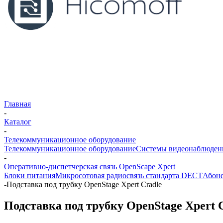
Главная
-
Каталог
-
Телекоммуникационное оборудование
Телекоммуникационное оборудование
Системы видеонаблюден
-
Оперативно-диспетчерская связь OpenScape Xpert
Блоки питания
Микросотовая радиосвязь стандарта DECT
Абоне
-
Подставка под трубку OpenStage Xpert Cradle
Подставка под трубку OpenStage Xpert 