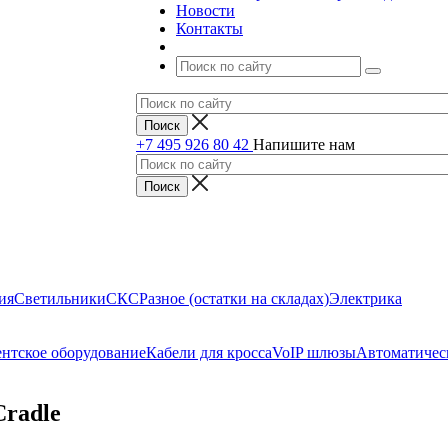
Новости
Контакты
+7 495 926 80 42
Напишите нам
ия
Светильники
СКС
Разное (остатки на складах)
Электрика
нтское оборудование
Кабели для кросса
VoIP шлюзы
Автоматичес
Cradle