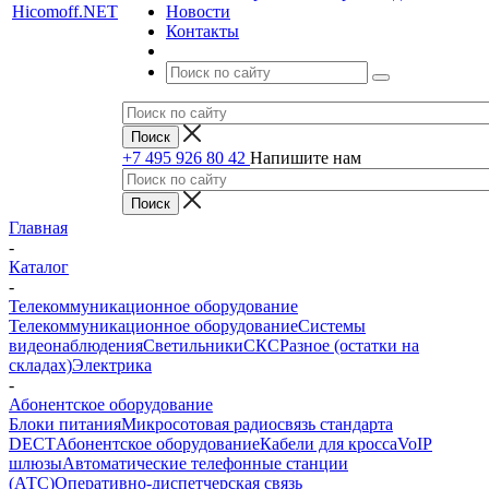
Новости
Контакты
+7 495 926 80 42
Напишите нам
Главная
-
Каталог
-
Телекоммуникационное оборудование
Телекоммуникационное оборудование
Системы
видеонаблюдения
Светильники
СКС
Разное (остатки на
складах)
Электрика
-
Абонентское оборудование
Блоки питания
Микросотовая радиосвязь стандарта
DECT
Абонентское оборудование
Кабели для кросса
VoIP
шлюзы
Автоматические телефонные станции
(АТС)
Оперативно-диспетчерская связь