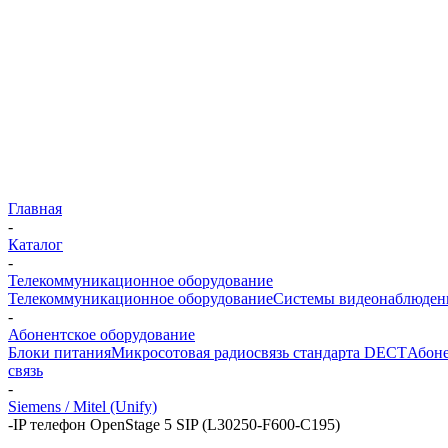
Главная
-
Каталог
-
Телекоммуникационное оборудование
Телекоммуникационное оборудование
Системы видеонаблюден
-
Абонентское оборудование
Блоки питания
Микросотовая радиосвязь стандарта DECT
Абоне
связь
-
Siemens / Mitel (Unify)
-
IP телефон OpenStage 5 SIP (L30250-F600-C195)