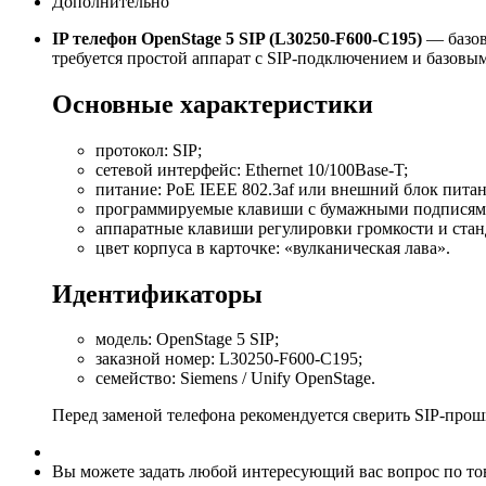
Дополнительно
IP телефон OpenStage 5 SIP (L30250-F600-C195)
— базовы
требуется простой аппарат с SIP-подключением и базов
Основные характеристики
протокол: SIP;
сетевой интерфейс: Ethernet 10/100Base-T;
питание: PoE IEEE 802.3af или внешний блок пита
программируемые клавиши с бумажными подписям
аппаратные клавиши регулировки громкости и стан
цвет корпуса в карточке: «вулканическая лава».
Идентификаторы
модель: OpenStage 5 SIP;
заказной номер: L30250-F600-C195;
семейство: Siemens / Unify OpenStage.
Перед заменой телефона рекомендуется сверить SIP-про
Вы можете задать любой интересующий вас вопрос по тов