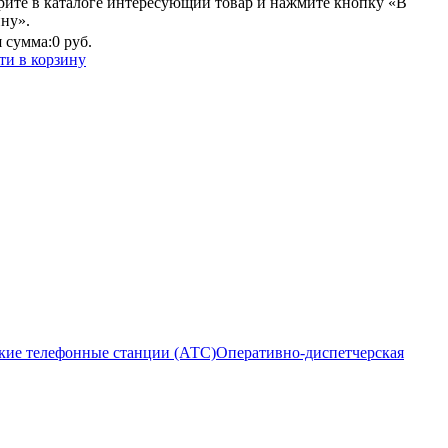
рите в каталоге интересующий товар и нажмите кнопку «В
ину».
 сумма:
0 руб.
ти в корзину
кие телефонные станции (АТС)
Оперативно-диспетчерская