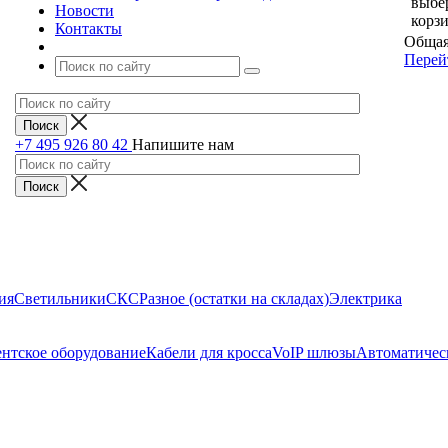
выбе
Новости
корз
Контакты
Общая
Перей
+7 495 926 80 42
Напишите нам
ия
Светильники
СКС
Разное (остатки на складах)
Электрика
нтское оборудование
Кабели для кросса
VoIP шлюзы
Автоматичес