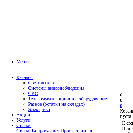
Меню
Каталог
Светильники
Системы видеонаблюдения
СКС
0
Телекоммуникационное оборудование
0
Разное (остатки на складах)
0
Электрика
Корзи
Акции
пуста
Услуги
К со
Статьи
Испр
Статьи
Вопрос-ответ
Производители